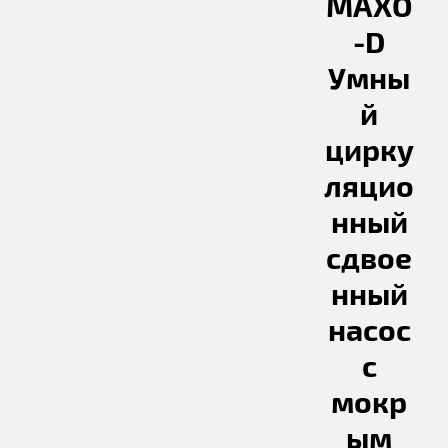
MAXO
-D
Умны
й
цирку
ляцио
нный
сдвое
нный
насос
с
мокр
ым