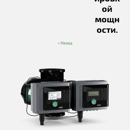
ой
мощн
ости.
< Назад