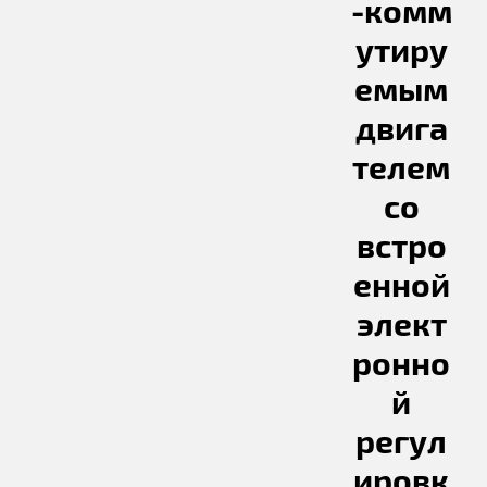
-комм
утиру
емым
двига
телем
со
встро
енной
элект
ронно
й
регул
ировк