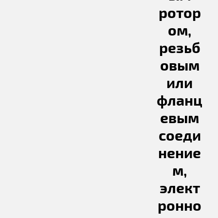
ротор
ом,
резьб
овым
или
фланц
евым
соеди
нение
м,
элект
ронно