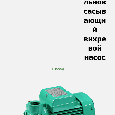
льнов
сасыв
ающи
й
вихре
вой
насос
< Назад