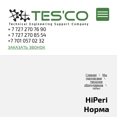
+ 7 727 270 76 90
+ 7 727 270 85 54
+7 701 057 02 32
ЗАКАЗАТЬ ЗВОНОК
Главная
\
Мы
предлагаем
\
Насосное
оборудование
\
HiPeri
HiPeri
Норма