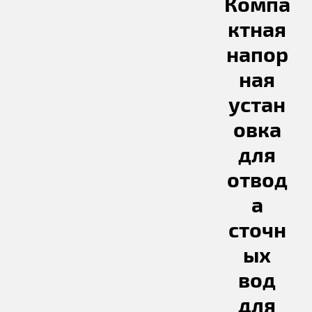
Компа
ктная
напор
ная
устан
овка
для
отвод
а
сточн
ых
вод
для