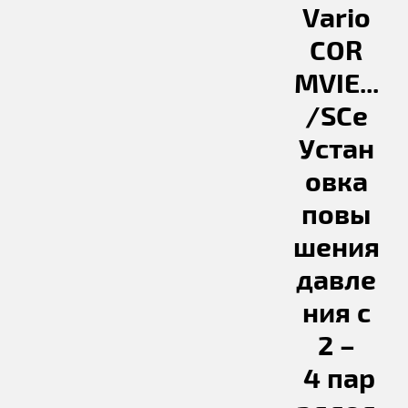
Vario
COR
MVIE...
/SCe
Устан
овка
повы
шения
давле
ния с
2 –
4 пар