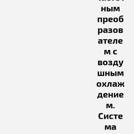
ным
преоб
разов
ателе
м с
возду
шным
охлаж
дение
м.
Систе
ма