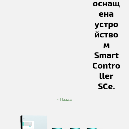
оснащ
ена
устро
йство
м
Smart
Contro
ller
SCe.
< Назад