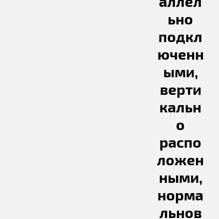
аллел
ьно
подкл
юченн
ыми,
верти
кальн
о
распо
ложен
ными,
норма
льнов