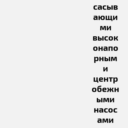
сасыв
ающи
ми
высок
онапо
рным
и
центр
обежн
ыми
насос
ами